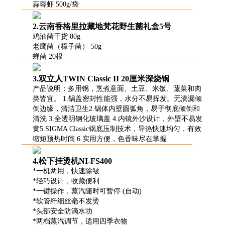
蒜蓉虾 500g/袋
2.云南香格里拉藏地梵花野生菌礼盒5号
鸡油菌干货 80g
老鹰菌（樟子菌） 50g
蝉菌 20根
3.双立人TWIN Classic II 20厘米深烧锅
产品说明：多用锅，烹煮意面、土豆、米饭、蔬菜和肉
类皆宜。 1.锅盖密封性能强，水分不易挥发。无滴漏倾
倒边缘，清洁卫生2.锅体内壁圆弧角，易于彻底倾倒和
清洗 3.全透明钢化玻璃盖 4.内镜外沙设计，外壁不易发
黄5.SIGMA Classic锅底压制技术，导热快速均匀，有效
缩短预热时间 6.实用方便，色香味尽在掌握
4.松下挂烫机NI-FS400
*一机两用，快速除皱
*轻巧设计，收藏便利
*一键操作，蒸汽随时可暂停 (自动)
*软管纤细丝毫不发烫
*头部安全防滴水功
*两档蒸汽调节，适用四季衣物