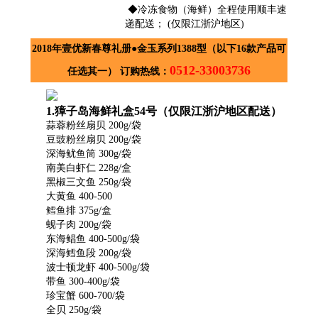
◆冷冻食物（海鲜）全程使用顺丰速
递配送； (仅限江浙沪地区)
2018年壹优新春尊礼册●金玉系列1388型（以下16款产品可
0512-33003736
任选其一） 订购热线：
1.獐子岛海鲜礼盒54号（仅限江浙沪地区配送）
蒜蓉粉丝扇贝 200g/袋
豆豉粉丝扇贝 200g/袋
深海鱿鱼筒 300g/袋
南美白虾仁 228g/盒
黑椒三文鱼 250g/袋
大黄鱼 400-500
鳕鱼排 375g/盒
蚬子肉 200g/袋
东海鲳鱼 400-500g/袋
深海鳕鱼段 200g/袋
波士顿龙虾 400-500g/袋
带鱼 300-400g/袋
珍宝蟹 600-700/袋
全贝 250g/袋