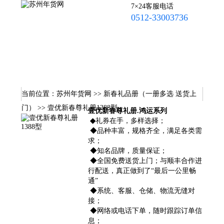
7×24客服电话
0512-33003736
苏州年货网首页
年货多选卡
年夜饭半成品
海鲜·牛排
炒货礼盒
菌菇杂粮
腊味礼盒
特色年味
当前位置：
苏州年货网
>>
新春礼品册（一册多选 送货上
联系我们
门）
>> 壹优新春尊礼册1388型
壹优新春尊礼册.鸿运系列
◆
礼券在手，多样选择；
◆品种丰富，规格齐全，满足各类需
求；
◆知名品牌，质量保证；
◆全国免费送货上门；与顺丰合作进
行配送，真正做到了“最后一公里畅
通”
◆系统、客服、仓储、物流无缝对
接；
◆网络或电话下单，随时跟踪订单信
息；