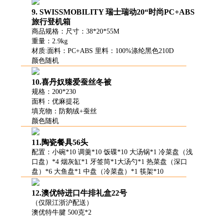
9. SWISSMOBILITY 瑞士瑞动20“时尚PC+ABS
旅行登机箱
商品规格：尺寸：38*20*55M
重量：2.9kg
材质:面料：PC+ABS 里料：100%涤纶黑色210D
颜色随机
10.喜丹奴臻爱蚕丝冬被
规格：200*230
面料：优麻提花
填充物：防鹅绒+蚕丝
颜色随机
11.陶瓷餐具56头
配置：小碗*10 调羹*10 饭碟*10 大汤锅*1 冷菜盘（浅
口盘）*4 烟灰缸*1 牙签筒*1大汤勺*1 热菜盘（深口
盘）*6 大鱼盘*1 中盘（冷菜盘）*1 筷架*10
12.澳优特进口牛排礼盒22号
（仅限江浙沪配送）
澳优特牛腱 500克*2