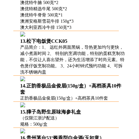
澳优特牛腩 500克*2
澳优特精选牛尾 500克*2
澳优特牛脊骨 500克*1
澳洲安格斯雪花牛排 150g*3
澳大利亚西冷牛排 150克*3
13.松下电饭煲CCK05
产品简介：1、 远红外两面黑锅，导热更加均匀更快，
减小煮蒸时间 2、 特别的烹调功能，特别的蛋糕烹制功
能，不仅让人喜出望外，还为生活增添了时尚元素。特
色煲仔饭烹制功能。 3、24小时钟式预约功能 4、可拆
洗不锈钢内盖
14.正韵香极品金俊眉(150g/盒）+高档茶具10件
套
正韵香极品金俊眉(150g/盒）+高档茶具10件套
15.獐子岛野生原味海参礼盒
（仅限江浙沪配送）
规格：500g/盒
16.贵州茅台53°酱香型白金酒(玉如意）