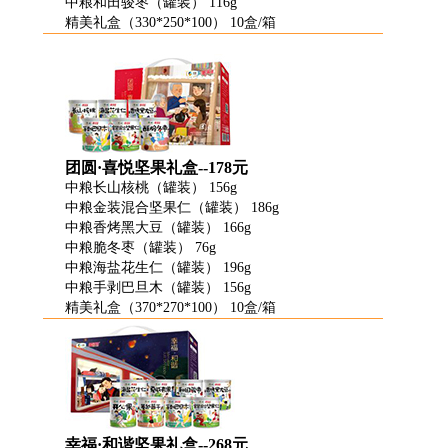
中粮和田骏枣（罐装） 116g
精美礼盒（330*250*100） 10盒/箱
团圆·喜悦坚果礼盒--178元
中粮长山核桃（罐装） 156g
中粮金装混合坚果仁（罐装） 186g
中粮香烤黑大豆（罐装） 166g
中粮脆冬枣（罐装） 76g
中粮海盐花生仁（罐装） 196g
中粮手剥巴旦木（罐装） 156g
精美礼盒（370*270*100） 10盒/箱
幸福·和谐坚果礼盒--268元