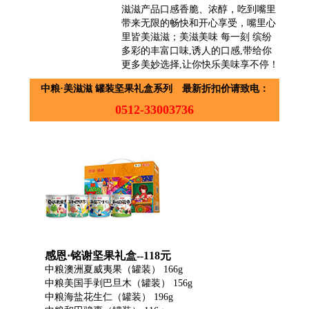
滋滋产品口感香脆、浓醇，吃到嘴里
带来无限的畅快和开心享受，嘴里心
里皆美滋滋；美滋美味 每一刻 缤纷
多彩的丰富口味,诱人的口感,带给你
更多美妙选择,让你快乐美味享不停！
中粮·美滋滋 罐装坚果礼盒系列 最新折扣价请致电：
0512-33003736
感恩·铭谢坚果礼盒--118元
中粮澳洲夏威夷果（罐装） 166g
中粮美国手剥巴旦木（罐装） 156g
中粮海盐花生仁（罐装） 196g