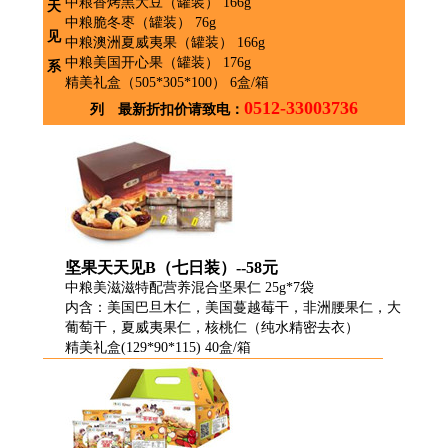
中粮香烤黑大豆（罐装） 166g
天
中粮脆冬枣（罐装） 76g
见
中粮澳洲夏威夷果（罐装） 166g
中粮美国开心果（罐装） 176g
系
精美礼盒（505*305*100） 6盒/箱
0512-33003736
列 最新折扣价请致电：
坚果天天见B（七日装）--58元
中粮美滋滋特配营养混合坚果仁 25g*7袋
内含：美国巴旦木仁，美国蔓越莓干，非洲腰果仁，大
葡萄干，夏威夷果仁，核桃仁（纯水精密去衣）
精美礼盒(129*90*115) 40盒/箱