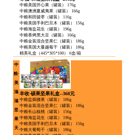
中粮美国开心果（罐装） 176g
中粮澳洲夏威夷果（罐装） 166g
中粮和田骏枣（罐装） 116g
中粮美国手剥巴旦木（罐装） 156g
中粮海盐花生（罐装） 196g
中粮香烤黑大豆（罐装） 166g
中粮金装混合坚果仁（罐装） 186g
中粮美国大蔓越莓干（罐装） 186g
精美礼盒（445*305*100） 6盒/箱
中
粮·
美
滋
丰收·硕果坚果礼盒--368元
中粮盐焗腰果（罐装） 186g
滋
中粮金装混合坚果仁（罐装） 186g
坚
中粮长山核桃（罐装） 156g
中粮海盐花生（罐装） 196g
果
中粮美国手剥巴旦木（罐装） 156g
天
中粮大葡萄干（罐装） 186g