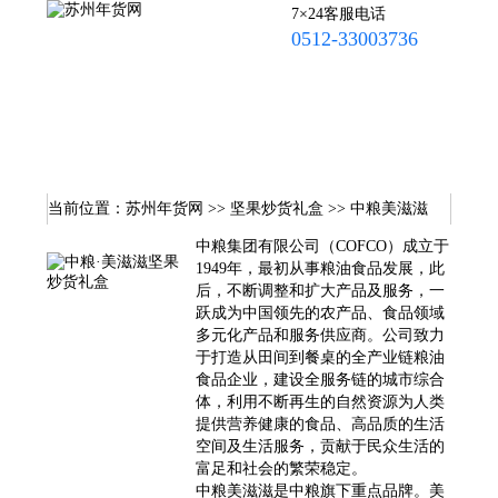
7×24客服电话
0512-33003736
苏州年货网首页
年货多选卡
年夜饭半成品
海鲜·牛排
炒货礼盒
菌菇杂粮
腊味礼盒
特色年味
当前位置：
苏州年货网
>>
坚果炒货礼盒
>> 中粮美滋滋
联系我们
中粮集团有限公司（COFCO）成立于
1949年，最初从事粮油食品发展，此
后，不断调整和扩大产品及服务，一
跃成为中国领先的农产品、食品领域
多元化产品和服务供应商。公司致力
于打造从田间到餐桌的全产业链粮油
食品企业，建设全服务链的城市综合
体，利用不断再生的自然资源为人类
提供营养健康的食品、高品质的生活
空间及生活服务，贡献于民众生活的
富足和社会的繁荣稳定。
中粮美滋滋是中粮旗下重点品牌。美