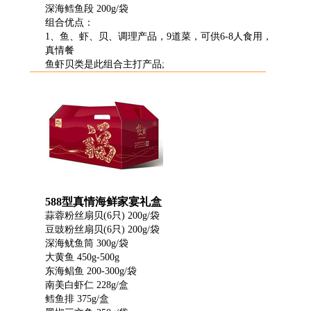
深海鳕鱼段 200g/袋
组合优点：
1、鱼、虾、贝、调理产品，9道菜，可供6-8人食用，
真情餐
鱼虾贝类是此组合主打产品;
588型真情海鲜家宴礼盒
蒜蓉粉丝扇贝(6只) 200g/袋
豆豉粉丝扇贝(6只) 200g/袋
深海鱿鱼筒 300g/袋
大黄鱼 450g-500g
东海鲳鱼 200-300g/袋
南美白虾仁 228g/盒
鳕鱼排 375g/盒