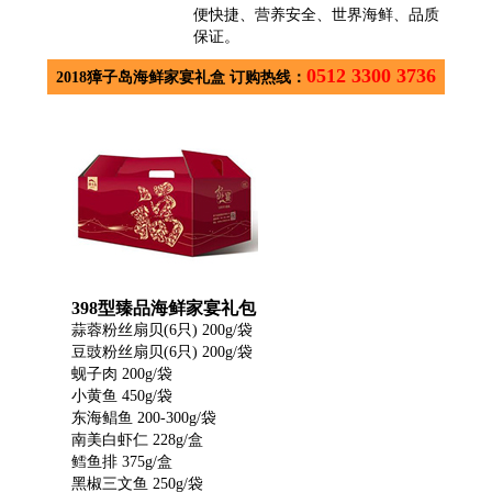
便快捷、营养安全、世界海鲜、品质
保证。
0512 3300 3736
2018獐子岛海鲜家宴礼盒
订购热线：
398型臻品海鲜家宴礼包
蒜蓉粉丝扇贝(6只) 200g/袋
豆豉粉丝扇贝(6只) 200g/袋
蚬子肉 200g/袋
小黄鱼 450g/袋
东海鲳鱼 200-300g/袋
南美白虾仁 228g/盒
鳕鱼排 375g/盒
黑椒三文鱼 250g/袋