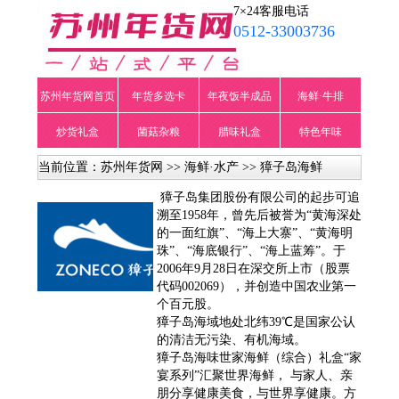
7×24客服电话
0512-33003736
苏州年货网首页
年货多选卡
年夜饭半成品
海鲜·牛排
炒货礼盒
菌菇杂粮
腊味礼盒
特色年味
当前位置：
苏州年货网
>>
海鲜·水产
>> 獐子岛海鲜
联系我们
獐子岛集团股份有限公司的起步可追
溯至1958年，曾先后被誉为“黄海深处
的一面红旗”、“海上大寨”、“黄海明
珠”、“海底银行”、“海上蓝筹”。于
2006年9月28日在深交所上市（股票
代码002069），并创造中国农业第一
个百元股。
獐子岛海域地处北纬39℃是国家公认
的清洁无污染、有机海域。
獐子岛海味世家海鲜（综合）礼盒“家
宴系列”汇聚世界海鲜， 与家人、亲
朋分享健康美食，与世界享健康。方