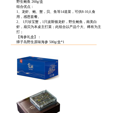
野生鲍鱼 260g/盒
组合优点：
1、龙虾、鲍、蟹，贝、鱼等14道菜，可供8-10人食
用，感恩套餐。
2、 1只珍宝蟹，1只波斯顿龙虾，野生鲍鱼，南美白
虾，扇贝为本桌主打菜；此组合以产品个大、稀有为主
打；
【海参礼盒】：
獐子岛野生原味海参 500g/盒*1