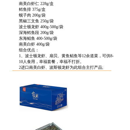
南美白虾仁 228g/盒
鳕鱼排 375g/盒
蚬子肉 200g/袋
黑椒三文鱼 250g/袋
波士顿龙虾 400g-500g/袋
深海鳕鱼段 200g/袋
东海鲳鱼 400-500g/袋
南美白虾 400g/袋
组合优点：
1、波士顿龙虾、扇贝、黄鱼鲳鱼等12余道菜，可供8-
10人食用，幸福套餐，幸福不打折。
2进口南美白虾、波斯顿龙虾为此组合主打产品;